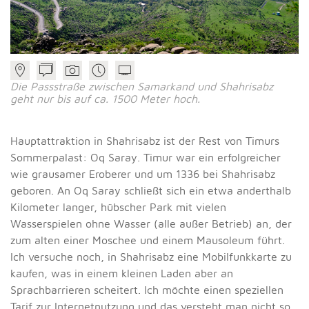
Die Passstraße zwischen Samarkand und Shahrisabz
geht nur bis auf ca. 1500 Meter hoch.
Hauptattraktion in Shahrisabz ist der Rest von Timurs
Sommerpalast: Oq Saray. Timur war ein erfolgreicher
wie grausamer Eroberer und um 1336 bei Shahrisabz
geboren. An Oq Saray schließt sich ein etwa anderthalb
Kilometer langer, hübscher Park mit vielen
Wasserspielen ohne Wasser (alle außer Betrieb) an, der
zum alten einer Moschee und einem Mausoleum führt.
Ich versuche noch, in Shahrisabz eine Mobilfunkkarte zu
kaufen, was in einem kleinen Laden aber an
Sprachbarrieren scheitert. Ich möchte einen speziellen
Tarif zur Internetnutzung und das versteht man nicht so